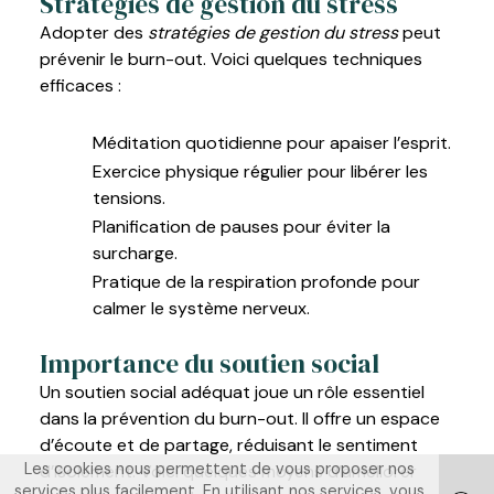
Stratégies de gestion du stress
Adopter des
stratégies de gestion du stress
peut
prévenir le burn-out. Voici quelques techniques
efficaces :
Méditation quotidienne pour apaiser l’esprit.
Exercice physique régulier pour libérer les
tensions.
Planification de pauses pour éviter la
surcharge.
Pratique de la respiration profonde pour
calmer le système nerveux.
Importance du soutien social
Un soutien social adéquat joue un rôle essentiel
dans la prévention du burn-out. Il offre un espace
d’écoute et de partage, réduisant le sentiment
Les cookies nous permettent de vous proposer nos
d’isolement. Voici quelques moyens d’améliorer
services plus facilement. En utilisant nos services, vous