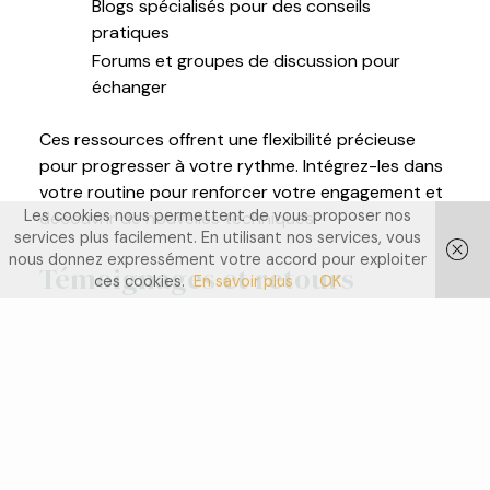
Blogs spécialisés pour des conseils
pratiques
Forums et groupes de discussion pour
échanger
Ces ressources offrent une flexibilité précieuse
pour progresser à votre rythme. Intégrez-les dans
votre routine pour renforcer votre engagement et
Les cookies nous permettent de vous proposer nos
découvrir de nouvelles techniques.
services plus facilement. En utilisant nos services, vous
nous donnez expressément votre accord pour exploiter
Témoignages et retours
ces cookies.
En savoir plus
OK
d’expérience
De nombreux pratiquants urbains partagent leurs
expériences positives avec le yoga matinal. Voici
quelques témoignages inspirants :
Augmentation notable de l’énergie dès le
matin.