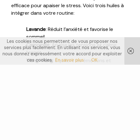
efficace pour apaiser le stress. Voici trois huiles à
intégrer dans votre routine:
Lavande
: Réduit l’anxiété et favorise le
sommeil.
Les cookies nous permettent de vous proposer nos
Camomille
: Apaise les tensions et calme
services plus facilement. En utilisant nos services, vous
l’esprit.
nous donnez expressément votre accord pour exploiter
Ylang-Ylang
: Équilibre les émotions et
ces cookies.
En savoir plus
OK
diminue le stress.
Créer un environnement
apaisant
Un environnement apaisant réduit le stress.
Aménagez un espace zen avec des couleurs
douces et des plantes. Ajoutez des coussins
confortables et utilisez des lumières tamisées.
Diffusez des
huiles essentielles
pour une ambiance
relaxante. Le silence ou une musique douce